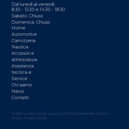
Dal lunedì al venerdì:
8.30 - 12.30 e 14.30 - 18.30
Sabato: Chiuso
Domenica: Chiuso
Home
Automotive
Carrozzeria
Nautica
Accesori e
attrezzatura
Assistenza
tecnica e
Service
Chi siamo
News
Contatti
© 2023, Linea Autocar Laguna, All Rights Reserved •
Cookie
Policy
•
Privacy Policy